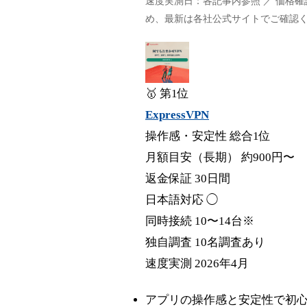
速度実測日：各記事内参照 ／ 価格
め、最新は各社公式サイトでご確認
🥇 第1位
ExpressVPN
操作感・安定性 総合1位
月額目安（長期）
約900円〜
返金保証
30日間
日本語対応
◯
同時接続
10〜14台※
独自調査
10名調査あり
速度実測
2026年4月
アプリの操作感と安定性で初心