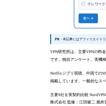
テレワーク
次へ →
PR
・本記事にはアフィリエイトリ
VPN研究所は、主要VPNの
です。独自アンケート、実機検
Netflixジブリ視聴、中国で
掲載しています。一般的なス
主要9社を実契約比較
NordV
株式会社
監修：江田健二
最終更