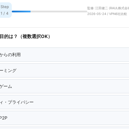
Step
監修: 江田健二 (RAUL株式会社
1 / 4
2026-05-24 / VPN6社比較
用目的は？（複数選択OK）
からの利用
ーミング
ゲーム
ィ・プライバシー
2P