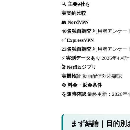
🔍
主要9社を
実契約比較
👥
NordVPN
40名独自調査
利用者アンケー
✅
ExpressVPN
23名独自調査
利用者アンケー
⚡
実測データあり
2026年4月
🎬
Netflixジブリ
実機検証
動画配信対応確認
🔄
料金・返金条件
を随時確認
最終更新：2026年
まず結論｜目的別