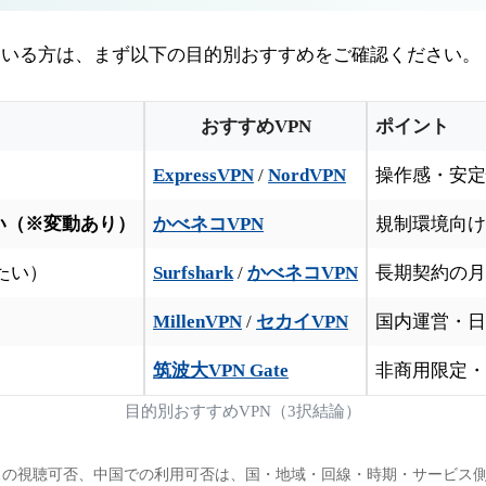
ている方は、まず以下の目的別おすすめをご確認ください。
おすすめVPN
ポイント
ExpressVPN
/
NordVPN
操作感・安定性
い（※変動あり）
かべネコVPN
規制環境向け
たい）
Surfshark
/
かべネコVPN
長期契約の月
MillenVPN
/
セカイVPN
国内運営・日
筑波大VPN Gate
非商用限定・
目的別おすすめVPN（3択結論）
スの視聴可否、中国での利用可否は、国・地域・回線・時期・サービス