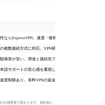
ならExpressVPN。速度・価格・知名度ならNordVPN。
の複数接続方式に対応。VPN研究所でも中国系記事で実
額換算が安い。用途と接続先で使い分け。
本語サポートの安心感を重視したい方向け。
速度制限あり。有料VPNの返金保証（30日）と比較して
側の仕様変更で変わります。契約前に