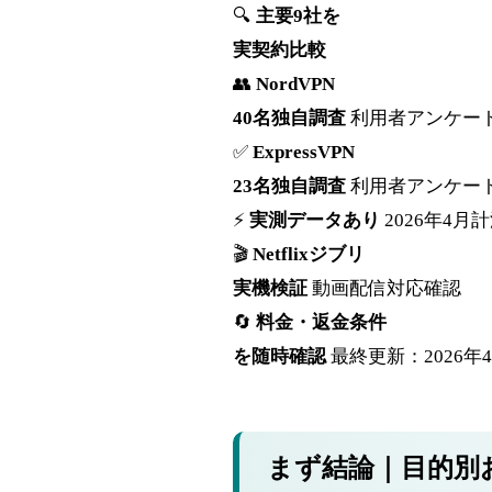
🔍
主要9社を
実契約比較
👥
NordVPN
40名独自調査
利用者アンケー
✅
ExpressVPN
23名独自調査
利用者アンケー
⚡
実測データあり
2026年4月
🎬
Netflixジブリ
実機検証
動画配信対応確認
🔄
料金・返金条件
を随時確認
最終更新：2026年
まず結論｜目的別