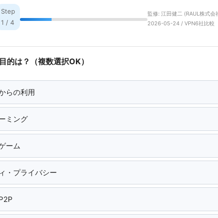
Step
監修: 江田健二 (RAUL株式会社
1 / 4
2026-05-24 / VPN6社比較
用目的は？（複数選択OK）
からの利用
ーミング
ゲーム
ィ・プライバシー
2P