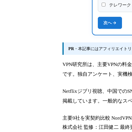
テレワーク
次へ →
PR
・本記事にはアフィリエイトリ
VPN研究所は、主要VPNの
です。独自アンケート、実機検
Netflixジブリ視聴、中国で
掲載しています。一般的なス
主要9社を実契約比較
NordV
株式会社
監修：江田健二
最終更