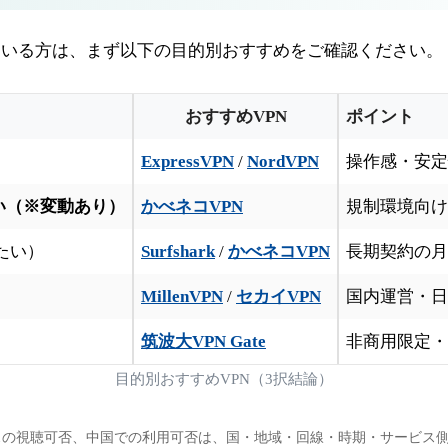
ている方は、まず以下の目的別おすすめをご確認ください。
おすすめVPN
ポイント
ExpressVPN
/
NordVPN
操作感・安定性
い（※変動あり）
かべネコVPN
規制環境向け
たい）
Surfshark
/
かべネコVPN
長期契約の月
MillenVPN
/
セカイVPN
国内運営・日
筑波大VPN Gate
非商用限定・
目的別おすすめVPN（3択結論）
スの視聴可否、中国での利用可否は、国・地域・回線・時期・サービス