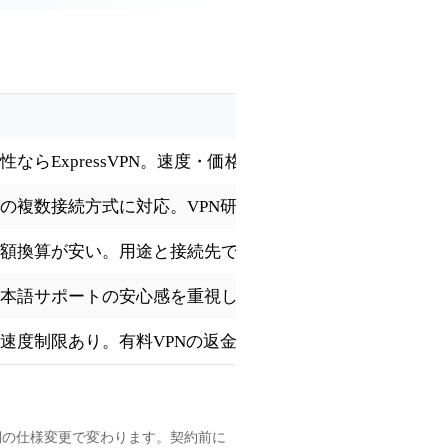
ならExpressVPN。速度・価格・知名度ならNordVPN。
の複数接続方式に対応。VPN研究所でも中国系記事で実
額換算が安い。用途と接続先で使い分け。
本語サポートの安心感を重視したい方向け。
速度制限あり。有料VPNの返金保証（30日）と比較して
側の仕様変更で変わります。契約前に