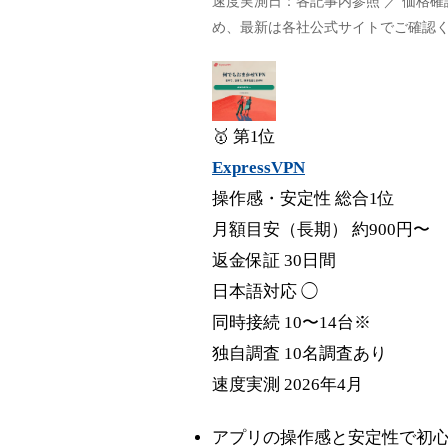
速度実測日：各記事内参照 ／ 価格
め、最新は各社公式サイトでご確認
🥇 第1位
ExpressVPN
操作感・安定性 総合1位
月額目安（長期）
約900円〜
返金保証
30日間
日本語対応
◯
同時接続
10〜14台※
独自調査
10名調査あり
速度実測
2026年4月
アプリの操作感と安定性で初心