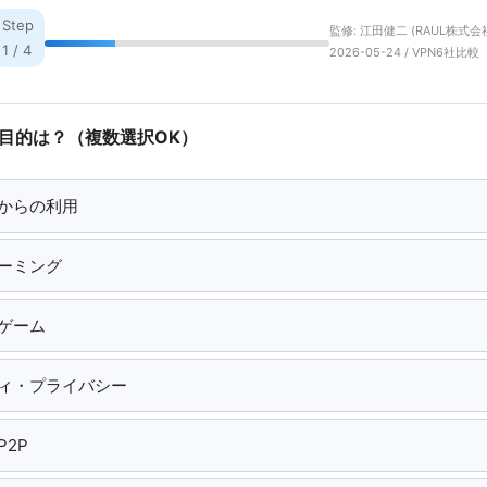
Step
監修: 江田健二 (RAUL株式会社
1 / 4
2026-05-24 / VPN6社比較
用目的は？（複数選択OK）
からの利用
ーミング
ゲーム
ィ・プライバシー
2P