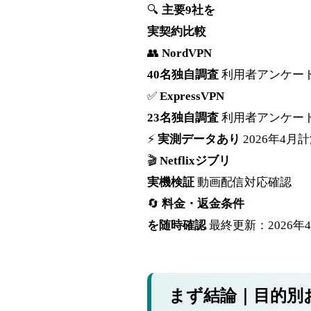
🔍
主要9社を
実契約比較
👥
NordVPN
40名独自調査
利用者アンケー
✅
ExpressVPN
23名独自調査
利用者アンケー
⚡
実測データあり
2026年4月
🎬
Netflixジブリ
実機検証
動画配信対応確認
🔄
料金・返金条件
を随時確認
最終更新：2026年
まず結論｜目的別