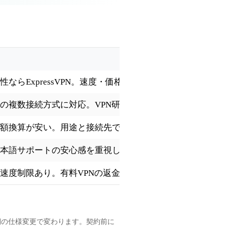
ならExpressVPN。速度・価格・知名度ならNordVPN。
の複数接続方式に対応。VPN研究所でも中国系記事で実
額換算が安い。用途と接続先で使い分け。
本語サポートの安心感を重視したい方向け。
速度制限あり。有料VPNの返金保証（30日）と比較して
側の仕様変更で変わります。契約前に