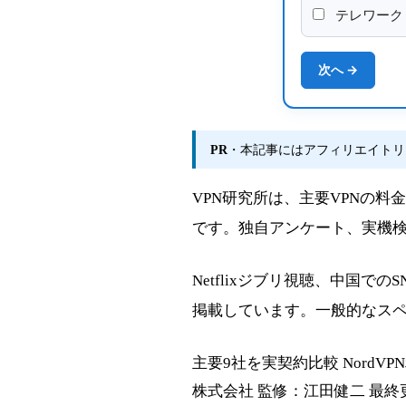
テレワーク
次へ →
PR
・本記事にはアフィリエイトリ
VPN研究所は、主要VPNの
です。独自アンケート、実機検
Netflixジブリ視聴、中国で
掲載しています。一般的なス
主要9社を実契約比較
NordV
株式会社
監修：江田健二
最終更