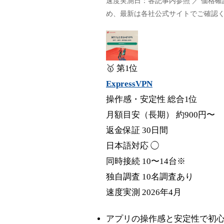
速度実測日：各記事内参照 ／ 価格
め、最新は各社公式サイトでご確認
🥇 第1位
ExpressVPN
操作感・安定性 総合1位
月額目安（長期）
約900円〜
返金保証
30日間
日本語対応
◯
同時接続
10〜14台※
独自調査
10名調査あり
速度実測
2026年4月
アプリの操作感と安定性で初心