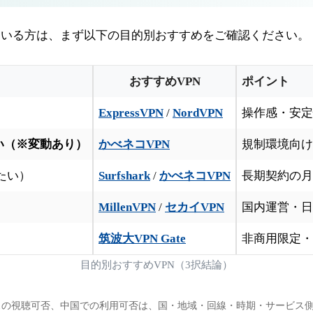
ている方は、まず以下の目的別おすすめをご確認ください。
おすすめVPN
ポイント
ExpressVPN
/
NordVPN
操作感・安定性
い（※変動あり）
かべネコVPN
規制環境向け
たい）
Surfshark
/
かべネコVPN
長期契約の月
MillenVPN
/
セカイVPN
国内運営・日
筑波大VPN Gate
非商用限定・
目的別おすすめVPN（3択結論）
スの視聴可否、中国での利用可否は、国・地域・回線・時期・サービス