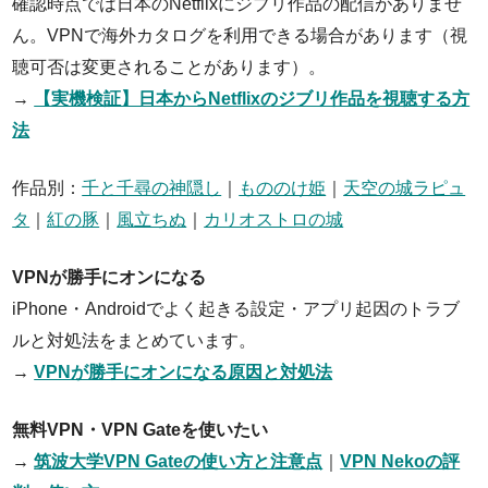
確認時点では日本のNetflixにジブリ作品の配信がありませ
ん。VPNで海外カタログを利用できる場合があります（視
聴可否は変更されることがあります）。
→
【実機検証】日本からNetflixのジブリ作品を視聴する方
法
作品別：
千と千尋の神隠し
｜
もののけ姫
｜
天空の城ラピュ
タ
｜
紅の豚
｜
風立ちぬ
｜
カリオストロの城
VPNが勝手にオンになる
iPhone・Androidでよく起きる設定・アプリ起因のトラブ
ルと対処法をまとめています。
→
VPNが勝手にオンになる原因と対処法
無料VPN・VPN Gateを使いたい
→
筑波大学VPN Gateの使い方と注意点
｜
VPN Nekoの評