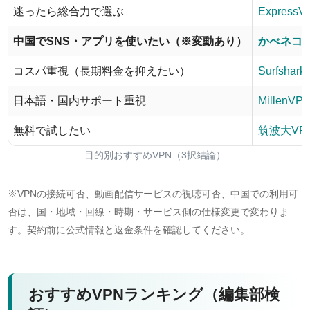
迷ったら総合力で選ぶ
ExpressV
中国でSNS・アプリを使いたい（※変動あり）
かべネコV
コスパ重視（長期料金を抑えたい）
Surfshark
日本語・国内サポート重視
MillenVP
無料で試したい
筑波大VPN
目的別おすすめVPN（3択結論）
※VPNの接続可否、動画配信サービスの視聴可否、中国での利用可
否は、国・地域・回線・時期・サービス側の仕様変更で変わりま
す。契約前に公式情報と返金条件を確認してください。
おすすめVPNランキング（編集部検