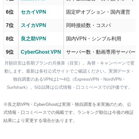
6位
セカイVPN
固定IPオプション・国内運営
7位
スイカVPN
同時接続数・コスパ
8位
良之助VPN
国内VPN・シンプル利用
9位
CyberGhost VPN
サーバー数・動画専用サーバー
月額目安は長期プランの月換算（目安）。為替・キャンペーンで変
動します。最新は各社公式サイトでご確認ください。実測データ・
独自調査のあるVPNは1〜4位（ExpressVPN・NordVPN・
Surfshark）。5位以降は公式情報・口コミベースでの評価です。
※良之助VPN・CyberGhostは実測・独自調査を未実施のため、公
式情報・口コミベースでの掲載です。ランキング順位は今後の検証
結果により変更する場合があります。